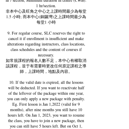
hr / section; Minimum duration in centre (CWB):
1 hr/section.
非本中心及旺角之中心之上課時間最少為每堂
1.5 小時; 而本中心(銅鑼灣)之上課時間最少為
每堂1 小時
9. For regular course, SLC reserves the right to
cancel it if enrollment is insufficient and make
alterations regarding instructors, class locations,
class schedules and the content of courses if
necessary.
如常規課程的報名人數不足，本中心有權取消
該課程，並于有需要時更改任何原定課程之導
師，上課時間，地點及內容。
10. If the valid date is expired, all the lessons
will be deducted. If you want to reactivate half
of the leftover of the package within one year,
you can only apply a new package with penalty.
Eg. First lesson is Jan 1,2022 (valid for 9
months), after nine months you still have 10
hours left. On Jan 1, 2023, you want to resume
the class, you have to join a new package, then
you can still have 5 hours left. But on Oct 1,