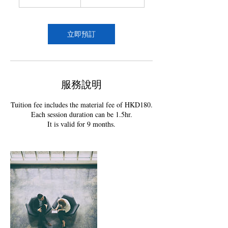
小
3
0
分
立即預訂
鐘
服務說明
Tuition fee includes the material fee of HKD180.
Each session duration can be 1.5hr.
It is valid for 9 months.